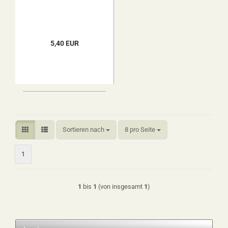
5,40 EUR
Sortieren nach
pro Seite
Sortieren nach
8 pro Seite
1
1
bis
1
(von insgesamt
1
)