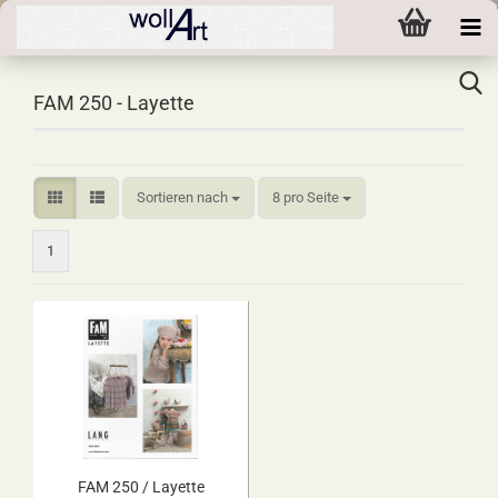
FAM 250 - Layette
Sortieren nach
pro Seite
Sortieren nach
8 pro Seite
1
FAM 250 / Layette