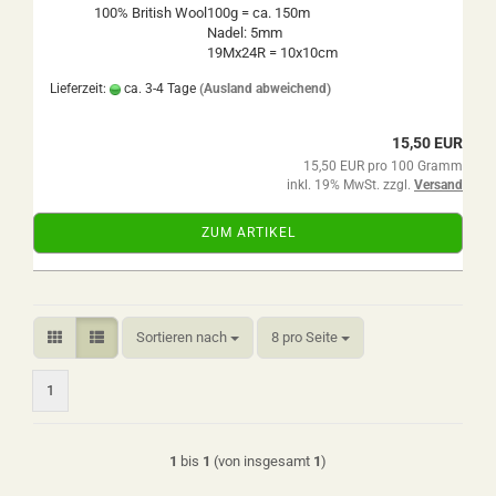
100% British Wool
100g = ca. 150m
Nadel: 5mm
19Mx24R = 10x10cm
Lieferzeit:
ca. 3-4 Tage
(Ausland abweichend)
15,50 EUR
15,50 EUR pro 100 Gramm
inkl. 19% MwSt. zzgl.
Versand
ZUM ARTIKEL
Sortieren nach
pro Seite
Sortieren nach
8 pro Seite
1
1
bis
1
(von insgesamt
1
)