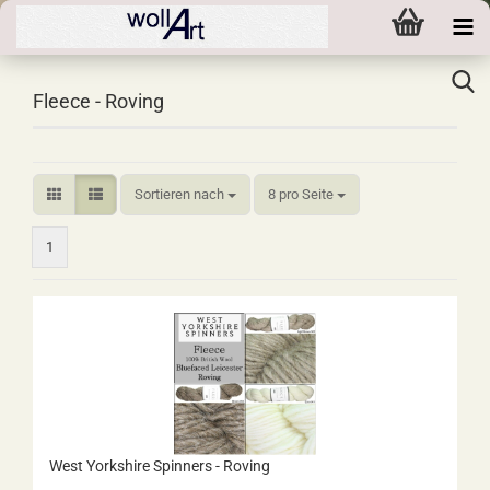
Fleece - Roving
Sortieren nach
pro Seite
Sortieren nach
8 pro Seite
1
West Yorkshire Spinners - Roving