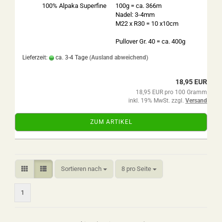
100% Alpaka Superfine
100g = ca. 366m
Nadel: 3-4mm
M22 x R30 = 10 x10cm
Pullover Gr. 40 = ca. 400g
Lieferzeit:
ca. 3-4 Tage
(Ausland abweichend)
18,95 EUR
18,95 EUR pro 100 Gramm
inkl. 19% MwSt. zzgl.
Versand
ZUM ARTIKEL
Sortieren nach
pro Seite
Sortieren nach
8 pro Seite
1