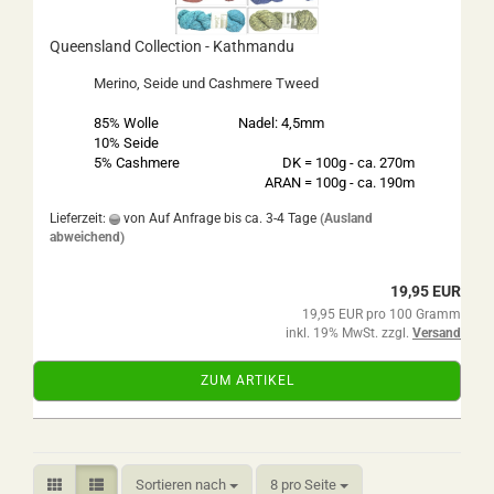
Queensland Collection - Kathmandu
Merino, Seide und Cashmere Tweed
85% Wolle
Nadel: 4,5mm
10% Seide
5% Cashmere
DK = 100g - ca. 270m
ARAN = 100g - ca. 190m
Lieferzeit:
von Auf Anfrage bis ca. 3-4 Tage
(Ausland
abweichend)
19,95 EUR
19,95 EUR pro 100 Gramm
inkl. 19% MwSt. zzgl.
Versand
ZUM ARTIKEL
Sortieren nach
pro Seite
Sortieren nach
8 pro Seite