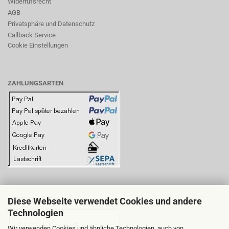
Widerrufsrecht
AGB
Privatsphäre und Datenschutz
Callback Service
Cookie Einstellungen
ZAHLUNGSARTEN
Diese Webseite verwendet Cookies und andere
BITTE BEACHTEN SIE:
Technologien
Wir verwenden Cookies und ähnliche Technologien, auch von