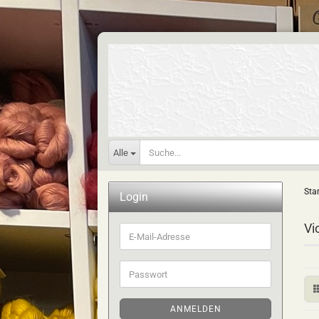
Alle
Star
Login
Vi
E-
Mail-
Adresse
Passwort
ANMELDEN