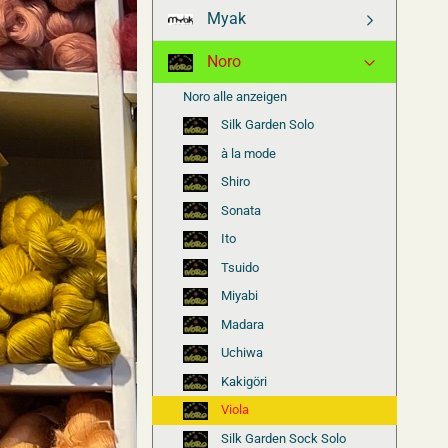
Myak
Noro
Noro alle anzeigen
Silk Garden Solo
à la mode
Shiro
Sonata
Ito
Tsuido
Miyabi
Madara
Uchiwa
Kakigöri
Viola
Silk Garden Sock Solo