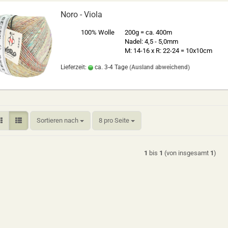
Noro - Viola
100% Wolle
200g = ca. 400m
Nadel: 4,5 - 5,0mm
M: 14-16 x R: 22-24 = 10x10cm
Lieferzeit:
ca. 3-4 Tage
(Ausland abweichend)
Sortieren nach
pro Seite
Sortieren nach
8 pro Seite
1
bis
1
(von insgesamt
1
)