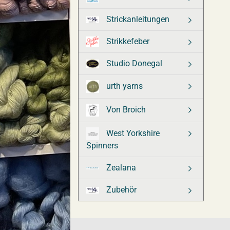
Strickanleitungen
Strikkefeber
Studio Donegal
urth yarns
Von Broich
West Yorkshire
Spinners
Zealana
Zubehör