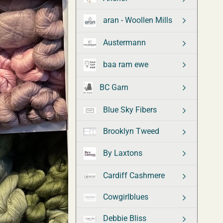
aran - Woollen Mills
Austermann
baa ram ewe
BC Garn
Blue Sky Fibers
Brooklyn Tweed
By Laxtons
Cardiff Cashmere
Cowgirlblues
Debbie Bliss