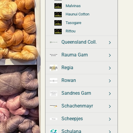
Malvinas
Haunui Cotton
Tasogare
Rittou
Queensland Coll.
Rauma Garn
Regia
Rowan
Sandnes Garn
Schachenmayr
Scheepjes
Schulana