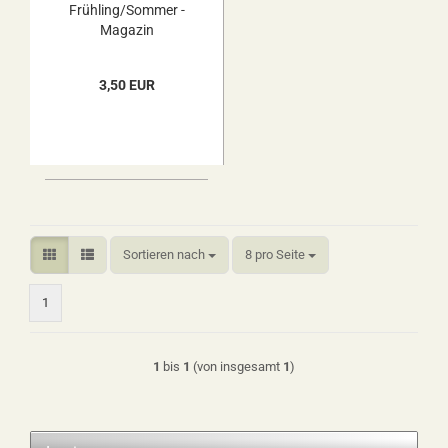
Frühling/Sommer -
Magazin
3,50 EUR
Sortieren nach
pro Seite
Sortieren nach
8 pro Seite
1
1
bis
1
(von insgesamt
1
)