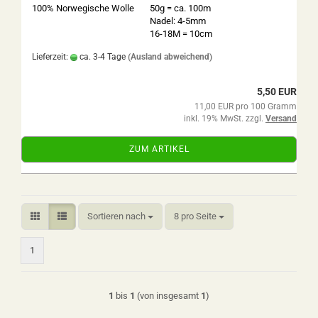
100% Norwegische Wolle
50g = ca. 100m
Nadel: 4-5mm
16-18M = 10cm
Lieferzeit:
ca. 3-4 Tage
(Ausland abweichend)
5,50 EUR
11,00 EUR pro 100 Gramm
inkl. 19% MwSt. zzgl.
Versand
ZUM ARTIKEL
Sortieren nach
pro Seite
Sortieren nach
8 pro Seite
1
1
bis
1
(von insgesamt
1
)