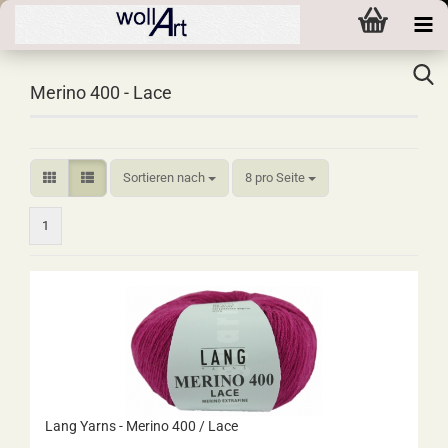
Merino 400 - Lace
Sortieren nach
pro Seite
Sortieren nach
8 pro Seite
1
Lang Yarns - Merino 400 / Lace