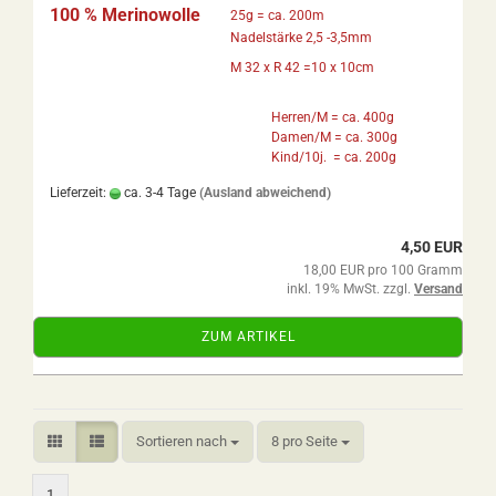
100 % Merinowolle
25g = ca. 200m
Nadelstärke 2,5 -3,5mm
M 32 x R 42 =10 x 10cm
Herren/M = ca. 400g
Damen/M = ca. 300g
Kind/10j. = ca. 200g
Lieferzeit:
ca. 3-4 Tage
(Ausland abweichend)
4,50 EUR
18,00 EUR pro 100 Gramm
inkl. 19% MwSt. zzgl.
Versand
ZUM ARTIKEL
Sortieren nach
pro Seite
Sortieren nach
8 pro Seite
1