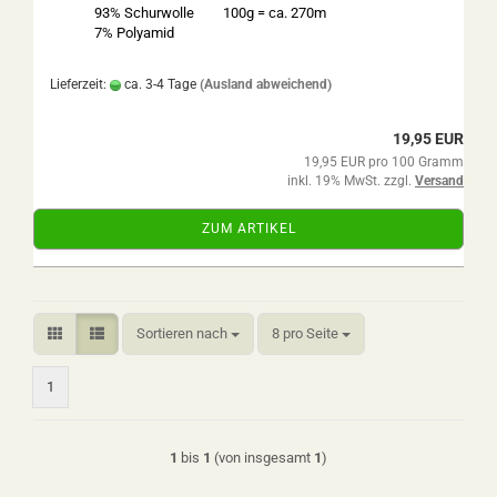
93% Schurwolle
100g = ca. 270m
7% Polyamid
Lieferzeit:
ca. 3-4 Tage
(Ausland abweichend)
19,95 EUR
19,95 EUR pro 100 Gramm
inkl. 19% MwSt. zzgl.
Versand
ZUM ARTIKEL
Sortieren nach
pro Seite
Sortieren nach
8 pro Seite
1
1
bis
1
(von insgesamt
1
)