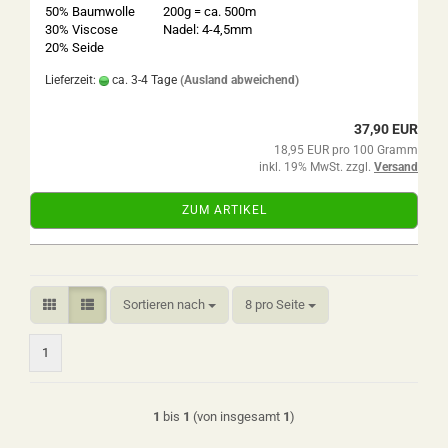
50% Baumwolle
200g = ca. 500m
30% Viscose
Nadel: 4-4,5mm
20% Seide
Lieferzeit:
ca. 3-4 Tage
(Ausland abweichend)
37,90 EUR
18,95 EUR pro 100 Gramm
inkl. 19% MwSt. zzgl.
Versand
ZUM ARTIKEL
Sortieren nach
pro Seite
Sortieren nach
8 pro Seite
1
1
bis
1
(von insgesamt
1
)