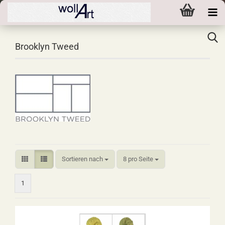
Brooklyn Tweed
Sortieren nach
pro Seite
Sortieren nach
8 pro Seite
1