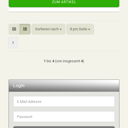
ZUM ARTIKEL
Sortieren nach
pro Seite
Sortieren nach
8 pro Seite
1
1
bis
4
(von insgesamt
4
)
Login
E-
Mail-
Adresse
Passwort