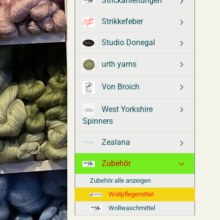
Strickanleitungen
Strikkefeber
Studio Donegal
urth yarns
Von Broich
West Yorkshire
Spinners
Zealana
Zubehör
Zubehör alle anzeigen
Wollpflegemittel
Wollwaschmittel