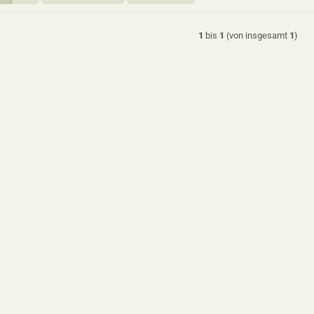
1
bis
1
(von insgesamt
1
)