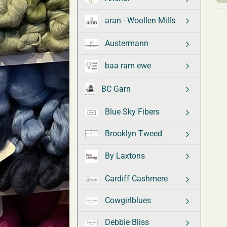
aran - Woollen Mills
Austermann
baa ram ewe
BC Garn
Blue Sky Fibers
Brooklyn Tweed
By Laxtons
Cardiff Cashmere
Cowgirlblues
Debbie Bliss