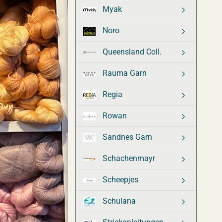
Myak
Noro
Queensland Coll.
Rauma Garn
Regia
Rowan
Sandnes Garn
Schachenmayr
Scheepjes
Schulana