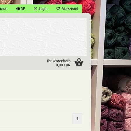
chen
DE
Login
Merkzettel
Ihr Warenkorb
0,00 EUR
1