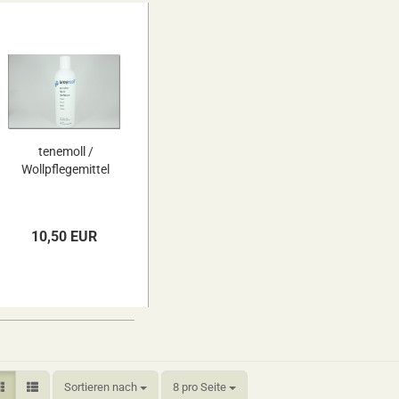
tenemoll /
Wollpflegemittel
10,50 EUR
Sortieren nach
pro Seite
Sortieren nach
8 pro Seite