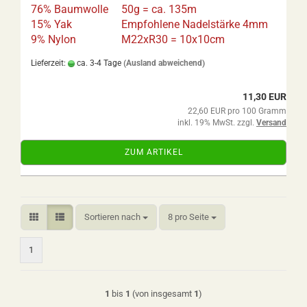
76% Baumwolle
50g = ca. 135m
15% Yak
Empfohlene Nadelstärke 4mm
9% Nylon
M22xR30 = 10x10cm
Lieferzeit:
ca. 3-4 Tage
(Ausland abweichend)
11,30 EUR
22,60 EUR pro 100 Gramm
inkl. 19% MwSt. zzgl.
Versand
ZUM ARTIKEL
Sortieren nach
pro Seite
Sortieren nach
8 pro Seite
1
1
bis
1
(von insgesamt
1
)