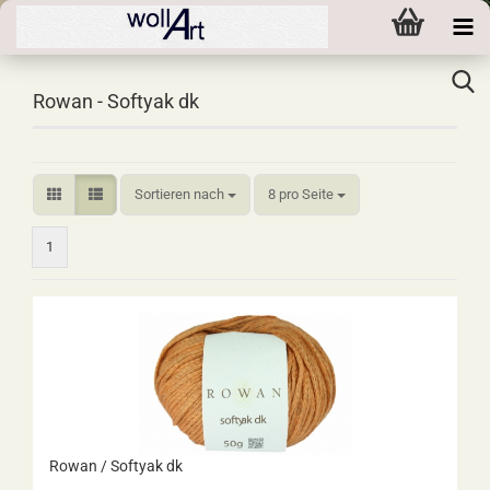
Rowan - Softyak dk
Sortieren nach
pro Seite
Sortieren nach
8 pro Seite
1
Rowan / Softyak dk