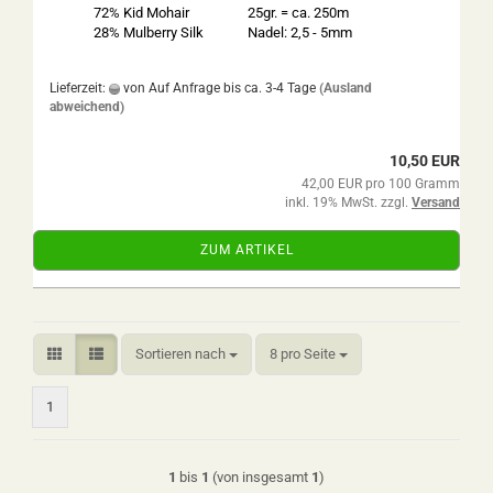
72% Kid Mohair
25gr. = ca. 250m
28% Mulberry Silk
Nadel: 2,5 - 5mm
Lieferzeit:
von Auf Anfrage bis ca. 3-4 Tage
(Ausland
abweichend)
10,50 EUR
42,00 EUR pro 100 Gramm
inkl. 19% MwSt. zzgl.
Versand
ZUM ARTIKEL
Sortieren nach
pro Seite
Sortieren nach
8 pro Seite
1
1
bis
1
(von insgesamt
1
)