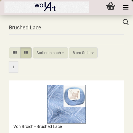
Brushed Lace
Sortieren nach
pro Seite
Sortieren nach
8 pro Seite
1
Von Broich - Brushed Lace