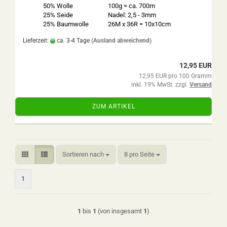
50% Wolle
100g = ca. 700m
25% Seide
Nadel: 2,5 - 3mm
25% Baumwolle
26M x 36R = 10x10cm
Lieferzeit:
ca. 3-4 Tage
(Ausland abweichend)
12,95 EUR
12,95 EUR pro 100 Gramm
inkl. 19% MwSt. zzgl.
Versand
ZUM ARTIKEL
Sortieren nach
pro Seite
Sortieren nach
8 pro Seite
1
1
bis
1
(von insgesamt
1
)