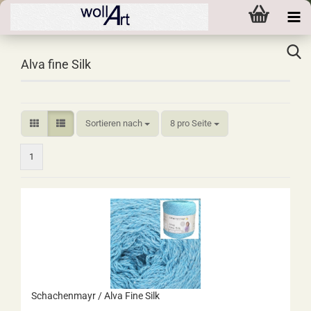
Alva fine Silk
Sortieren nach
pro Seite
Sortieren nach
8 pro Seite
1
Schachenmayr / Alva Fine Silk