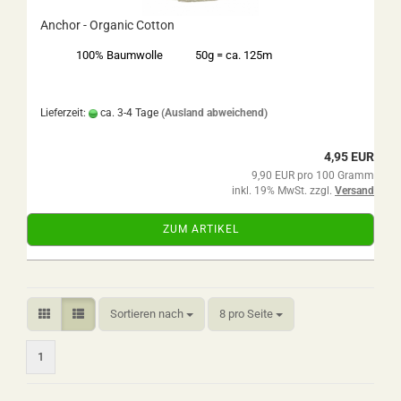
Anchor - Organic Cotton
100% Baumwolle
50g = ca. 125m
Lieferzeit:
ca. 3-4 Tage
(Ausland abweichend)
4,95 EUR
9,90 EUR pro 100 Gramm
inkl. 19% MwSt. zzgl.
Versand
ZUM ARTIKEL
Sortieren nach
pro Seite
Sortieren nach
8 pro Seite
1