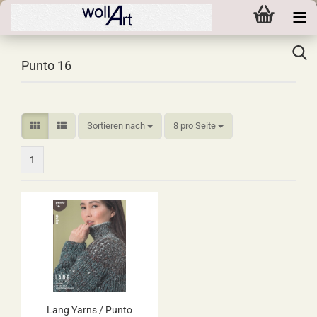
Punto 16
Sortieren nach
pro Seite
Sortieren nach
8 pro Seite
1
Lang Yarns / Punto