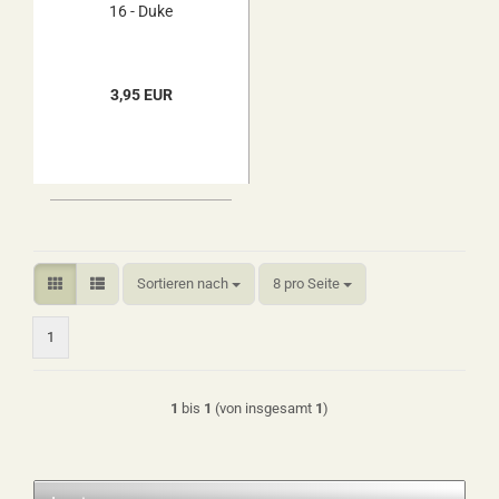
16 - Duke
3,95 EUR
Sortieren nach
pro Seite
Sortieren nach
8 pro Seite
1
1
bis
1
(von insgesamt
1
)