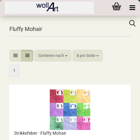
Fluffy Mohair
Sortieren nach
pro Seite
Sortieren nach
8 pro Seite
1
Strikkefeber - Fluffy Mohair