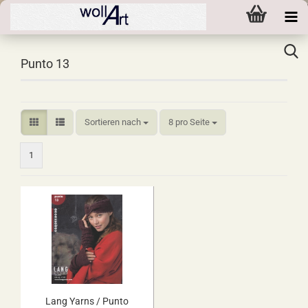
Punto 13
Sortieren nach
pro Seite
Sortieren nach
8 pro Seite
1
Lang Yarns / Punto