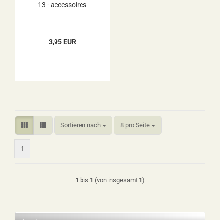
13 - accessoires
3,95 EUR
Sortieren nach
pro Seite
Sortieren nach
8 pro Seite
1
1
bis
1
(von insgesamt
1
)