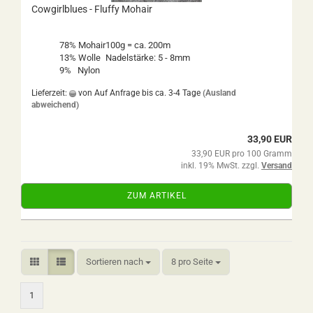
Cowgirlblues - Fluffy Mohair
78% Mohair
100g = ca. 200m
13% Wolle
Nadelstärke: 5 - 8mm
9% Nylon
Lieferzeit:
von Auf Anfrage bis ca. 3-4 Tage
(Ausland
abweichend)
33,90 EUR
33,90 EUR pro 100 Gramm
inkl. 19% MwSt. zzgl.
Versand
ZUM ARTIKEL
Sortieren nach
pro Seite
Sortieren nach
8 pro Seite
1