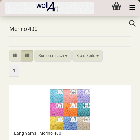
Merino 400
Sortieren nach
pro Seite
Sortieren nach
8 pro Seite
1
Lang Yarns - Merino 400