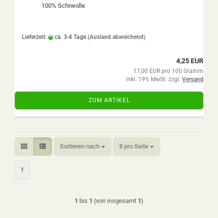
100% Schrwolle
Lieferzeit:
ca. 3-4 Tage
(Ausland abweichend)
4,25 EUR
17,00 EUR pro 100 Gramm
inkl. 19% MwSt. zzgl.
Versand
ZUM ARTIKEL
Sortieren nach
pro Seite
Sortieren nach
8 pro Seite
1
1
bis
1
(von insgesamt
1
)