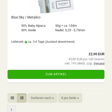
Blue Sky / Metalico
50% Baby Alpaca
50g = ca. 134m
50% Seide
Nadel: 3,25 - 3,75mm
Lieferzeit:
ca. 3-4 Tage
(Ausland abweichend)
22,90 EUR
45,80 EUR pro 100 Gramm
inkl. 19% MwSt. zzgl.
Versand
ZUM ARTIKEL
Sortieren nach
pro Seite
Sortieren nach
8 pro Seite
1