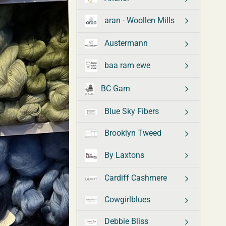
aran - Woollen Mills
Austermann
baa ram ewe
BC Garn
Blue Sky Fibers
Brooklyn Tweed
By Laxtons
Cardiff Cashmere
Cowgirlblues
Debbie Bliss