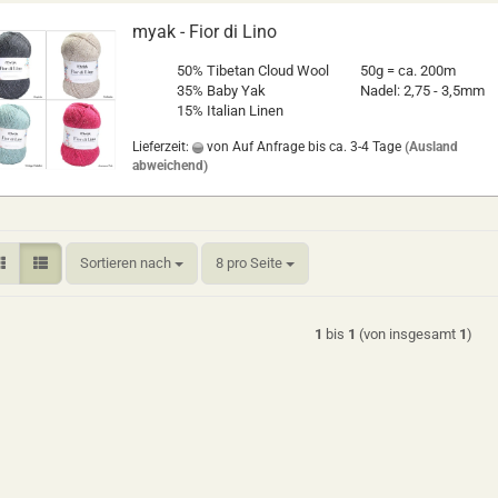
myak - Fior di Lino
50% Tibetan Cloud Wool
50g = ca. 200m
35% Baby Yak
Nadel: 2,75 - 3,5mm
15% Italian Linen
Lieferzeit:
von Auf Anfrage bis ca. 3-4 Tage
(Ausland
abweichend)
Sortieren nach
pro Seite
Sortieren nach
8 pro Seite
1
bis
1
(von insgesamt
1
)