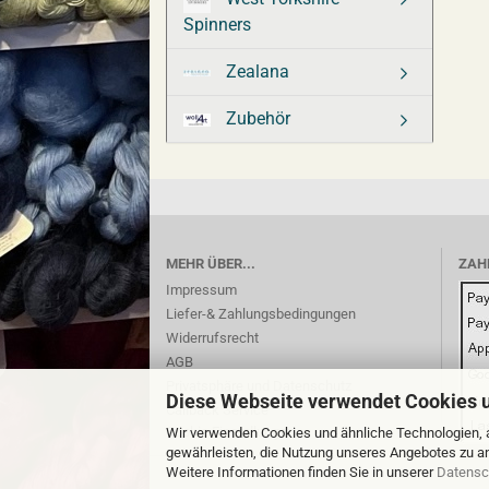
Spinners
Zealana
Zubehör
MEHR ÜBER...
ZAH
Impressum
Liefer-& Zahlungsbedingungen
Widerrufsrecht
AGB
Privatsphäre und Datenschutz
Diese Webseite verwendet Cookies 
Callback Service
Cookie Einstellungen
Wir verwenden Cookies und ähnliche Technologien, a
gewährleisten, die Nutzung unseres Angebotes zu an
Weitere Informationen finden Sie in unserer
Datensc