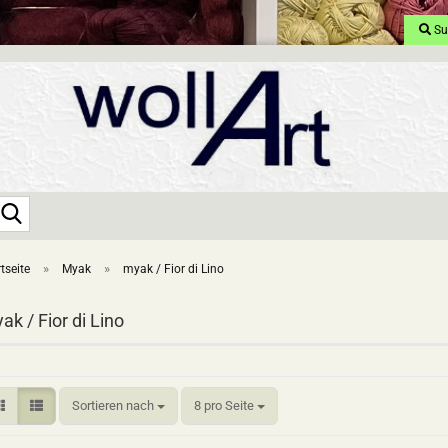
Su
Suche...
»
»
tseite
Myak
myak / Fior di Lino
ak / Fior di Lino
Sortieren nach
pro Seite
Sortieren nach
8 pro Seite