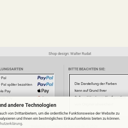
Shop design: Walter Rudat
LUNGSARTEN
BITTE BEACHTEN SIE:
und andere Technologien
uch von Drittanbietern, um die ordentliche Funktionsweise der Website zu
alysieren und Ihnen ein bestmögliches Einkaufserlebnis bieten zu können.
hutzerklärung
.
Webshop erstellen
mit Gambio.de © 2026