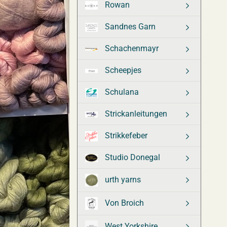
Rowan
Sandnes Garn
Schachenmayr
Scheepjes
Schulana
Strickanleitungen
Strikkefeber
Studio Donegal
urth yarns
Von Broich
West Yorkshire