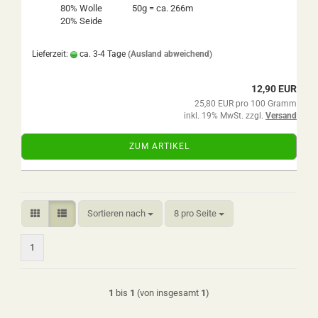
80% Wolle
50g = ca. 266m
20% Seide
Lieferzeit:
ca. 3-4 Tage
(Ausland abweichend)
12,90 EUR
25,80 EUR pro 100 Gramm
inkl. 19% MwSt. zzgl.
Versand
ZUM ARTIKEL
Sortieren nach
pro Seite
Sortieren nach
8 pro Seite
1
1
bis
1
(von insgesamt
1
)