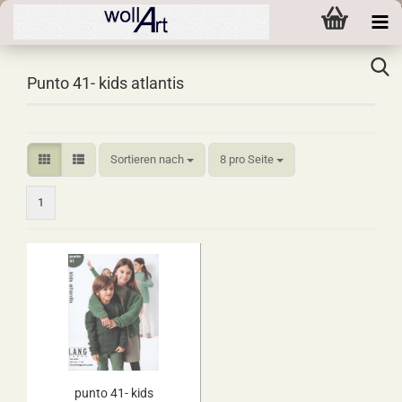
Punto 41- kids atlantis
Sortieren nach
pro Seite
Sortieren nach
8 pro Seite
1
punto 41- kids