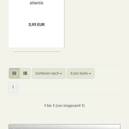
atlantis
3,95 EUR
Sortieren nach
pro Seite
Sortieren nach
8 pro Seite
1
1
bis
1
(von insgesamt
1
)