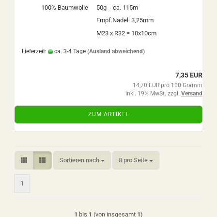
100% Baumwolle
50g = ca. 115m
Empf.Nadel: 3,25mm
M23 x R32 = 10x10cm
Lieferzeit:
ca. 3-4 Tage
(Ausland abweichend)
7,35 EUR
14,70 EUR pro 100 Gramm
inkl. 19% MwSt. zzgl.
Versand
ZUM ARTIKEL
Sortieren nach
pro Seite
Sortieren nach
8 pro Seite
1
1
bis
1
(von insgesamt
1
)