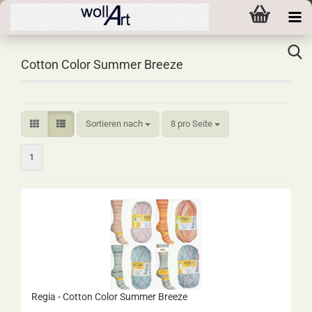
Cotton Color Summer Breeze
Sortieren nach
pro Seite
Sortieren nach
8 pro Seite
1
Regia - Cotton Color Summer Breeze