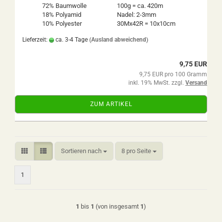
72% Baumwolle
100g = ca. 420m
18% Polyamid
Nadel: 2-3mm
10% Polyester
30Mx42R = 10x10cm
Lieferzeit:
ca. 3-4 Tage
(Ausland abweichend)
9,75 EUR
9,75 EUR pro 100 Gramm
inkl. 19% MwSt. zzgl.
Versand
ZUM ARTIKEL
Sortieren nach
pro Seite
Sortieren nach
8 pro Seite
1
1
bis
1
(von insgesamt
1
)