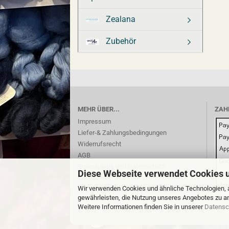
Zealana
Zubehör
MEHR ÜBER...
ZAH
Impressum
Liefer-& Zahlungsbedingungen
Widerrufsrecht
AGB
Privatsphäre und Datenschutz
Diese Webseite verwendet Cookies 
Callback Service
Cookie Einstellungen
Wir verwenden Cookies und ähnliche Technologien, a
gewährleisten, die Nutzung unseres Angebotes zu an
Weitere Informationen finden Sie in unserer
Datensc