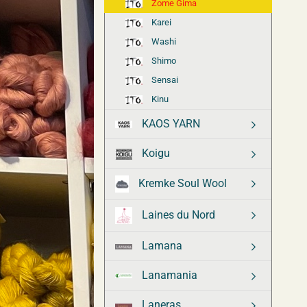
Zome Gima
Karei
Washi
Shimo
Sensai
Kinu
KAOS YARN
Koigu
Kremke Soul Wool
Laines du Nord
Lamana
Lanamania
Laneras