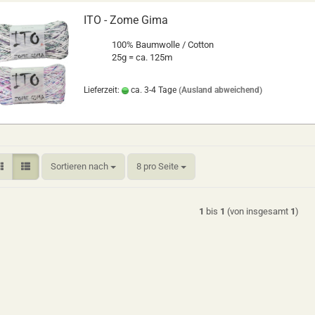
ITO - Zome Gima
100% Baumwolle / Cotton
25g = ca. 125m
Lieferzeit:
ca. 3-4 Tage
(Ausland abweichend)
Sortieren nach
pro Seite
Sortieren nach
8 pro Seite
1
bis
1
(von insgesamt
1
)