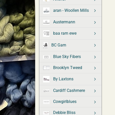
aran - Woollen Mills
Austermann
baa ram ewe
BC Garn
Blue Sky Fibers
Brooklyn Tweed
By Laxtons
Cardiff Cashmere
Cowgirlblues
Debbie Bliss