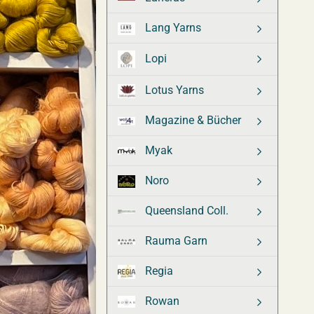
Lang Yarns
Lopi
Lotus Yarns
Magazine & Bücher
Myak
Noro
Queensland Coll.
Rauma Garn
Regia
Rowan