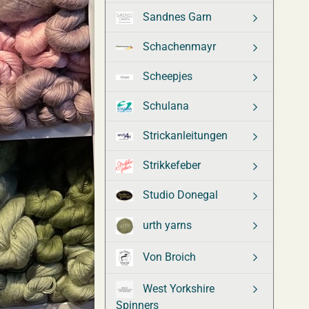
Sandnes Garn
Schachenmayr
Scheepjes
Schulana
Strickanleitungen
Strikkefeber
Studio Donegal
urth yarns
Von Broich
West Yorkshire
Spinners