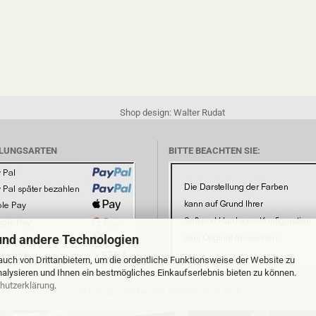
Shop design: Walter Rudat
LUNGSARTEN
BITTE BEACHTEN SIE:
und andere Technologien
uch von Drittanbietern, um die ordentliche Funktionsweise der Website zu
alysieren und Ihnen ein bestmögliches Einkaufserlebnis bieten zu können.
hutzerklärung
.
Webshop erstellen
mit Gambio.de © 2026