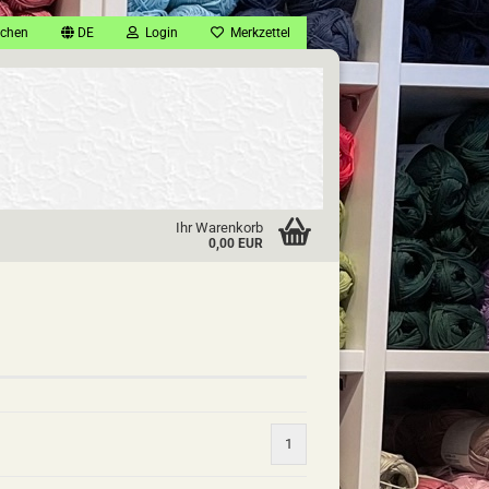
chen
DE
Login
Merkzettel
Ihr Warenkorb
0,00 EUR
1