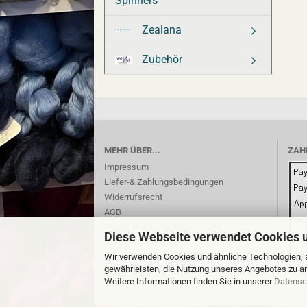
Spinners
Zealana
Zubehör
MEHR ÜBER...
ZAH
Impressum
Liefer-& Zahlungsbedingungen
Widerrufsrecht
AGB
Privatsphäre und Datenschutz
Diese Webseite verwendet Cookies 
Callback Service
Cookie Einstellungen
Wir verwenden Cookies und ähnliche Technologien, a
gewährleisten, die Nutzung unseres Angebotes zu an
Weitere Informationen finden Sie in unserer
Datensc