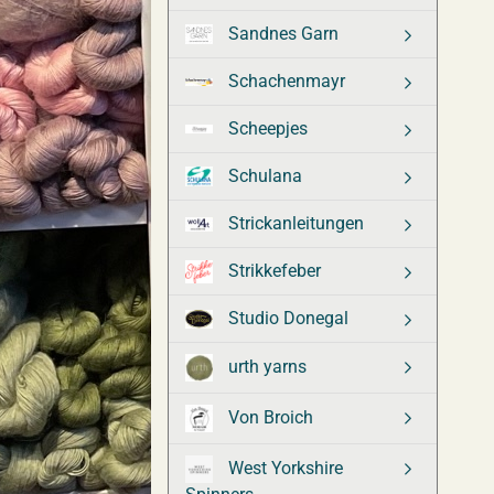
Sandnes Garn
Schachenmayr
Scheepjes
Schulana
Strickanleitungen
Strikkefeber
Studio Donegal
urth yarns
Von Broich
West Yorkshire