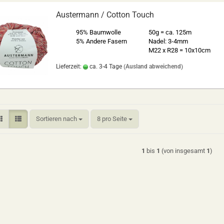
Austermann / Cotton Touch
95% Baumwolle
50g = ca. 125m
5% Andere Fasern
Nadel: 3-4mm
M22 x R28 = 10x10cm
Lieferzeit:
ca. 3-4 Tage
(Ausland abweichend)
Sortieren nach
pro Seite
Sortieren nach
8 pro Seite
1
bis
1
(von insgesamt
1
)