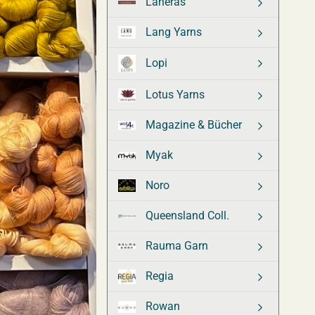
Laneras
Lang Yarns
Lopi
Lotus Yarns
Magazine & Bücher
Myak
Noro
Queensland Coll.
Rauma Garn
Regia
Rowan