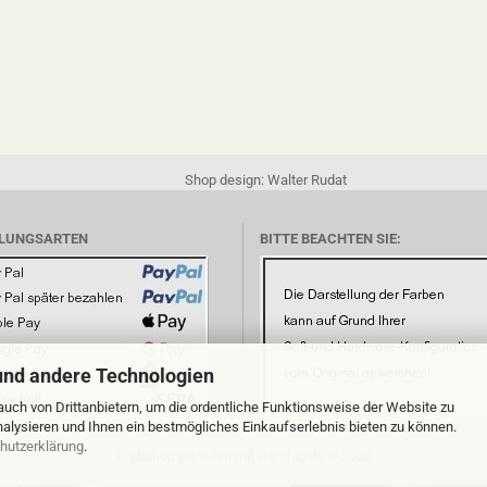
Shop design: Walter Rudat
LUNGSARTEN
BITTE BEACHTEN SIE:
und andere Technologien
uch von Drittanbietern, um die ordentliche Funktionsweise der Website zu
alysieren und Ihnen ein bestmögliches Einkaufserlebnis bieten zu können.
hutzerklärung
.
Webshop erstellen
mit Gambio.de © 2026