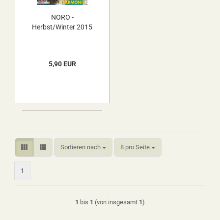
NORO -
Herbst/Winter 2015
5,90 EUR
Sortieren nach
pro Seite
Sortieren nach
8 pro Seite
1
1
bis
1
(von insgesamt
1
)