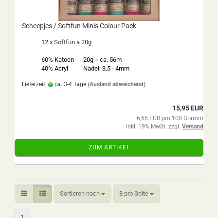
Scheepjes / Softfun Minis Colour Pack
12 x Softfun a 20g
60% Katoen
20g = ca. 56m
40% Acryl
Nadel: 3,5 - 4mm
Lieferzeit:
ca. 3-4 Tage
(Ausland abweichend)
15,95 EUR
6,65 EUR pro 100 Gramm
inkl. 19% MwSt. zzgl.
Versand
ZUM ARTIKEL
Sortieren nach
pro Seite
Sortieren nach
8 pro Seite
1