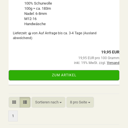
100% Schurwolle
100g = ca. 183m
Nadel: 6-8mm
M12-16
Handwäsche
Lieferzeit:
von Auf Anfrage bis ca. 3-4 Tage
(Ausland
abweichend)
19,95 EUR
19,95 EUR pro 100 Gramm
inkl. 19% MwSt. zzgl.
Versand
ZUM ARTIKEL
Sortieren nach
pro Seite
Sortieren nach
8 pro Seite
1