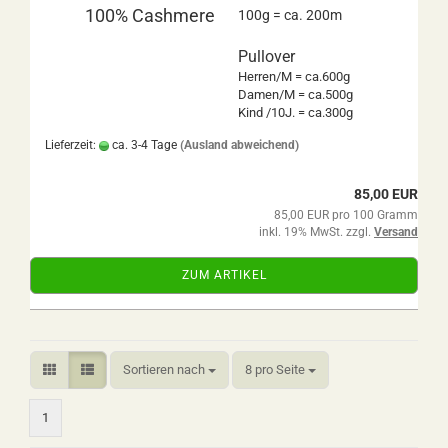
100% Cashmere
100g = ca. 200m
Pullover
Herren/M = ca.600g
Damen/M = ca.500g
Kind /10J. = ca.300g
Lieferzeit:
ca. 3-4 Tage
(Ausland abweichend)
85,00 EUR
85,00 EUR pro 100 Gramm
inkl. 19% MwSt. zzgl.
Versand
ZUM ARTIKEL
Sortieren nach
pro Seite
Sortieren nach
8 pro Seite
1