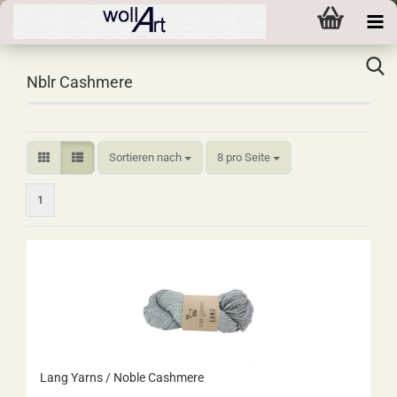
Nblr Cashmere
Sortieren nach
pro Seite
Sortieren nach
8 pro Seite
1
Lang Yarns / Noble Cashmere