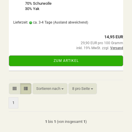
70% Schurwolle
30% Yak
Lieferzeit:
ca. 3-4 Tage
(Ausland abweichend)
14,95 EUR
29,90 EUR pro 100 Gramm
inkl. 19% MwSt. zzgl.
Versand
ZUM ARTIKEL
Sortieren nach
pro Seite
Sortieren nach
8 pro Seite
1
1
bis
1
(von insgesamt
1
)