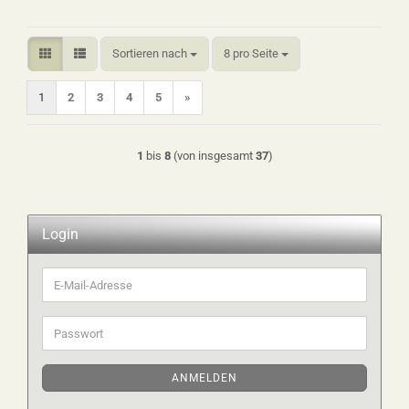
Sortieren nach
pro Seite
Sortieren nach
8 pro Seite
1
2
3
4
5
»
1
bis
8
(von insgesamt
37
)
Login
E-
Mail-
Adresse
Passwort
ANMELDEN