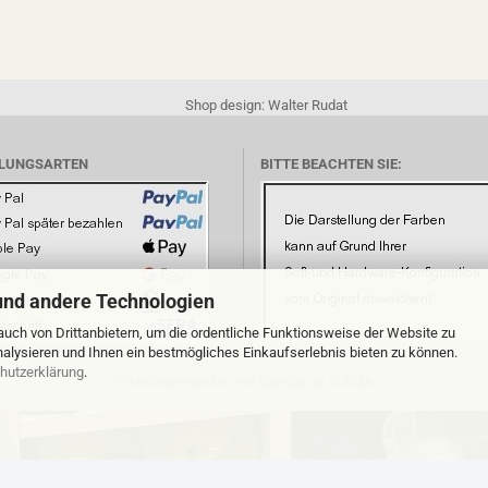
Shop design: Walter Rudat
LUNGSARTEN
BITTE BEACHTEN SIE:
und andere Technologien
uch von Drittanbietern, um die ordentliche Funktionsweise der Website zu
alysieren und Ihnen ein bestmögliches Einkaufserlebnis bieten zu können.
hutzerklärung
.
Webshop erstellen
mit Gambio.de © 2026