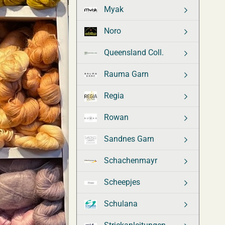
Myak
Noro
Queensland Coll.
Rauma Garn
Regia
Rowan
Sandnes Garn
Schachenmayr
Scheepjes
Schulana