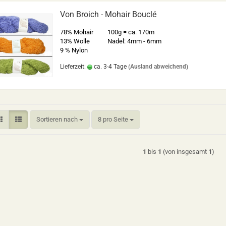
Von Broich - Mohair Bouclé
78% Mohair
100g = ca. 170m
13% Wolle
Nadel: 4mm - 6mm
9 % Nylon
Lieferzeit:
ca. 3-4 Tage
(Ausland abweichend)
Sortieren nach
pro Seite
Sortieren nach
8 pro Seite
1
bis
1
(von insgesamt
1
)