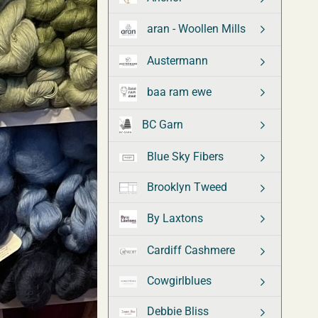
aran - Woollen Mills
Austermann
baa ram ewe
BC Garn
Blue Sky Fibers
Brooklyn Tweed
By Laxtons
Cardiff Cashmere
Cowgirlblues
Debbie Bliss