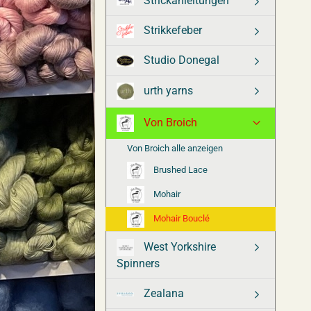
Strickanleitungen
Strikkefeber
Studio Donegal
urth yarns
Von Broich
Von Broich alle anzeigen
Brushed Lace
Mohair
Mohair Bouclé
West Yorkshire
Spinners
Zealana