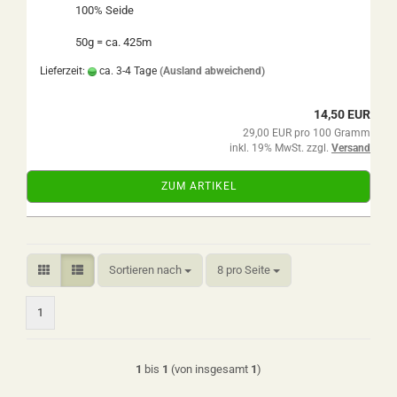
100% Seide
50g = ca. 425m
Lieferzeit:
ca. 3-4 Tage
(Ausland abweichend)
14,50 EUR
29,00 EUR pro 100 Gramm
inkl. 19% MwSt. zzgl.
Versand
ZUM ARTIKEL
Sortieren nach
pro Seite
Sortieren nach
8 pro Seite
1
1
bis
1
(von insgesamt
1
)