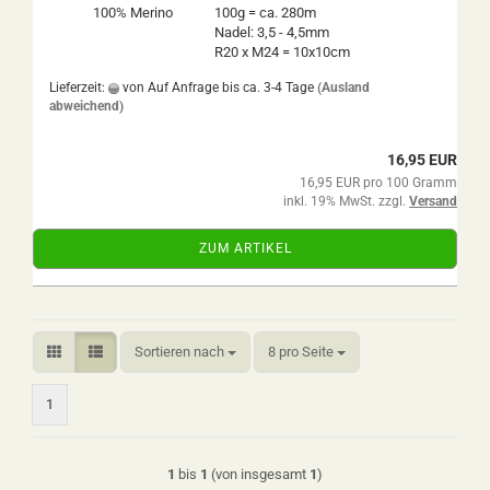
100% Merino
100g = ca. 280m
Nadel: 3,5 - 4,5mm
R20 x M24 = 10x10cm
Lieferzeit:
von Auf Anfrage bis ca. 3-4 Tage
(Ausland
abweichend)
16,95 EUR
16,95 EUR pro 100 Gramm
inkl. 19% MwSt. zzgl.
Versand
ZUM ARTIKEL
Sortieren nach
pro Seite
Sortieren nach
8 pro Seite
1
1
bis
1
(von insgesamt
1
)