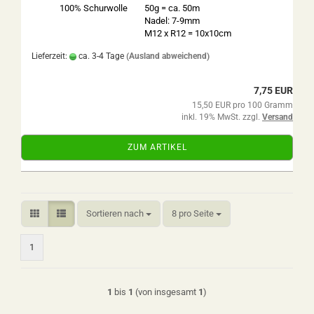
100% Schurwolle
50g = ca. 50m
Nadel: 7-9mm
M12 x R12 = 10x10cm
Lieferzeit:
ca. 3-4 Tage
(Ausland abweichend)
7,75 EUR
15,50 EUR pro 100 Gramm
inkl. 19% MwSt. zzgl.
Versand
ZUM ARTIKEL
Sortieren nach
pro Seite
Sortieren nach
8 pro Seite
1
1
bis
1
(von insgesamt
1
)