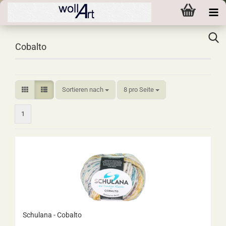
Cobalto
Sortieren nach
pro Seite
Sortieren nach
8 pro Seite
1
Schulana - Cobalto