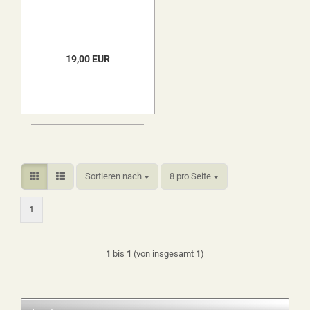
19,00 EUR
Sortieren nach
pro Seite
Sortieren nach
8 pro Seite
1
1
bis
1
(von insgesamt
1
)