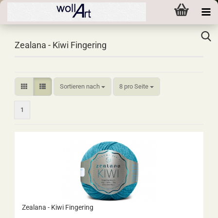
Zealana - Kiwi Fingering
Sortieren nach
pro Seite
Sortieren nach
8 pro Seite
1
Zealana - Kiwi Fingering