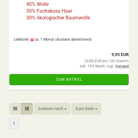
40% Wolle
30% Fuchskusu Haar
30% ökologischer Baumwolle
Lieferzeit:
ca. 1 Monat
(Ausland abweichend)
9,95 EUR
24,88 EUR pro 100 Gramm
inkl. 19% MwSt. zzgl.
Versand
ZUM ARTIKEL
Sortieren nach
pro Seite
Sortieren nach
8 pro Seite
1