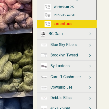
Winterburn DK
PIP Colourwork
Linseed Lace
BC Garn
Blue Sky Fibers
Brooklyn Tweed
By Laxtons
Cardiff Cashmere
Cowgirlblues
Debbie Bliss
erika knight