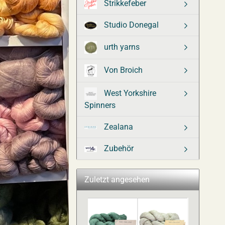
Strikkefeber
Studio Donegal
urth yarns
Von Broich
West Yorkshire
Spinners
Zealana
Zubehör
Zuletzt angesehen