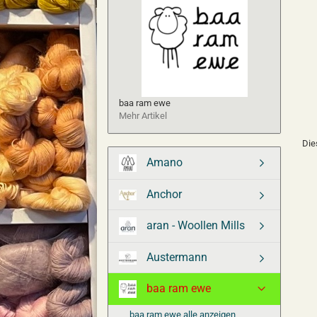
baa ram ewe
Mehr Artikel
Die
Amano
Anchor
aran - Woollen Mills
Austermann
baa ram ewe
baa ram ewe alle anzeigen