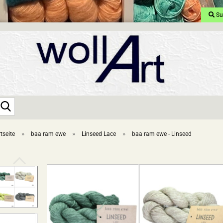
Su
Suche...
»
»
»
tseite
baa ram ewe
Linseed Lace
baa ram ewe - Linseed