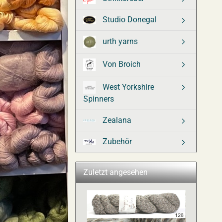
Studio Donegal
urth yarns
Von Broich
West Yorkshire
Spinners
Zealana
Zubehör
Zuletzt angesehen