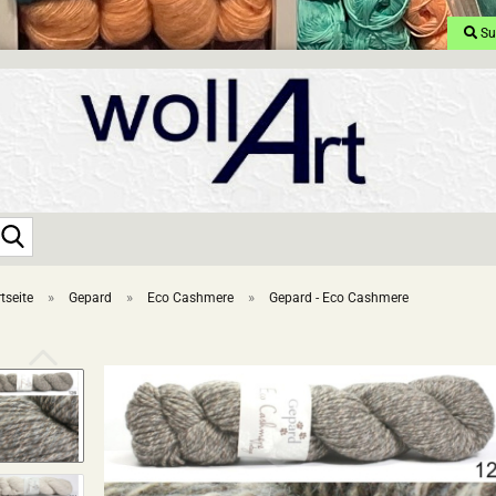
Su
Suche...
»
»
»
tseite
Gepard
Eco Cashmere
Gepard - Eco Cashmere