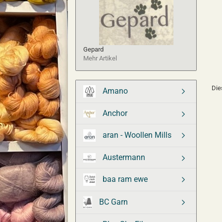
Gepard
Mehr Artikel
Die
Amano
Anchor
aran - Woollen Mills
Austermann
baa ram ewe
BC Garn