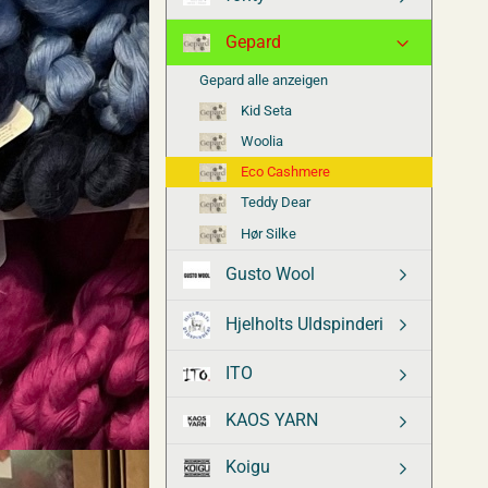
Gepard
Gepard alle anzeigen
Kid Seta
Woolia
Eco Cashmere
Teddy Dear
Hør Silke
Gusto Wool
Hjelholts Uldspinderi
ITO
KAOS YARN
Koigu