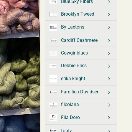
Blue Sky Fibers
Brooklyn Tweed
By Laxtons
Cardiff Cashmere
Cowgirlblues
Debbie Bliss
erika knight
Familien Davidsen
filcolana
Fila Doro
fonty