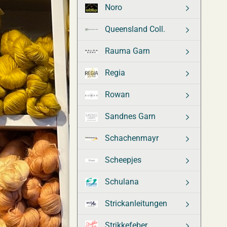
Noro
Queensland Coll.
Rauma Garn
Regia
Rowan
Sandnes Garn
Schachenmayr
Scheepjes
Schulana
Strickanleitungen
Strikkefeber