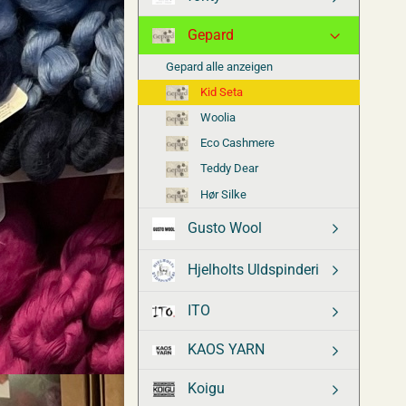
Gepard
Gepard alle anzeigen
Kid Seta
Woolia
Eco Cashmere
Teddy Dear
Hør Silke
Gusto Wool
Hjelholts Uldspinderi
ITO
KAOS YARN
Koigu