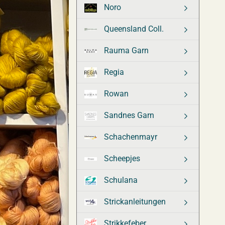
Noro
Queensland Coll.
Rauma Garn
Regia
Rowan
Sandnes Garn
Schachenmayr
Scheepjes
Schulana
Strickanleitungen
Strikkefeber