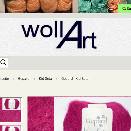
Su
Suche...
»
»
»
tseite
Gepard
Kid Seta
Gepard - Kid Seta