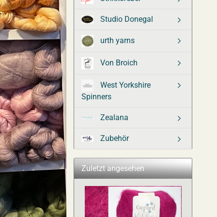
Studio Donegal
urth yarns
Von Broich
West Yorkshire
Spinners
Zealana
Zubehör
Zuletzt angesehen