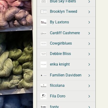
Blue Sky Fibers
Brooklyn Tweed
By Laxtons
Cardiff Cashmere
Cowgirlblues
Debbie Bliss
erika knight
Familien Davidsen
filcolana
Fila Doro
fonty