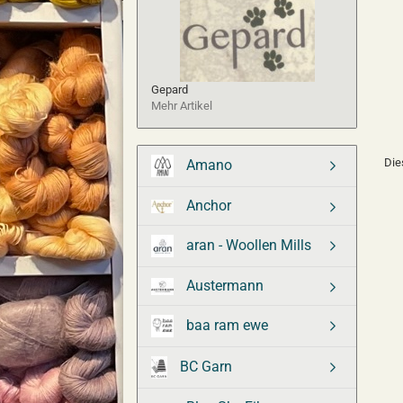
Gepard
Mehr Artikel
Die
Amano
Anchor
aran - Woollen Mills
Austermann
baa ram ewe
BC Garn