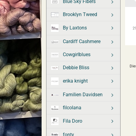
Blue Sky Fibers
Brooklyn Tweed
By Laxtons
2
Cardiff Cashmere
Cowgirlblues
Die
Debbie Bliss
erika knight
Familien Davidsen
filcolana
Fila Doro
fonty