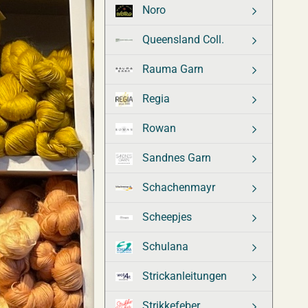
Noro
Queensland Coll.
Rauma Garn
Regia
Rowan
Sandnes Garn
Schachenmayr
Scheepjes
Schulana
Strickanleitungen
Strikkefeber