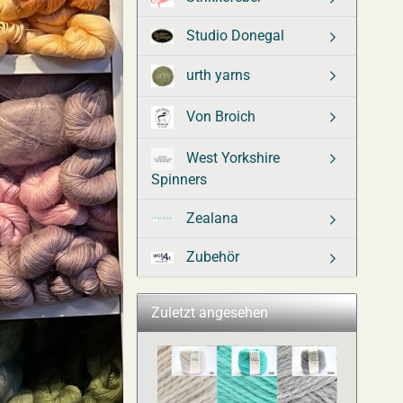
Studio Donegal
urth yarns
Von Broich
West Yorkshire
Spinners
Zealana
Zubehör
Zuletzt angesehen