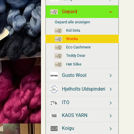
Gepard
Gepard alle anzeigen
Kid Seta
Woolia
Eco Cashmere
Teddy Dear
Hør Silke
Gusto Wool
Hjelholts Uldspinderi
ITO
KAOS YARN
Koigu