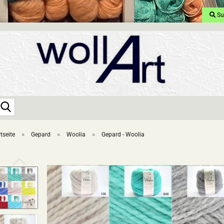
Su
Suche...
»
»
»
tseite
Gepard
Woolia
Gepard - Woolia