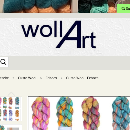
Su
Suche...
»
»
»
tseite
Gusto Wool
Echoes
Gusto Wool - Echoes