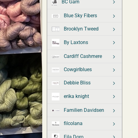
BC Garn
Blue Sky Fibers
Brooklyn Tweed
By Laxtons
Cardiff Cashmere
Cowgirlblues
Debbie Bliss
erika knight
Familien Davidsen
filcolana
Fila Doro