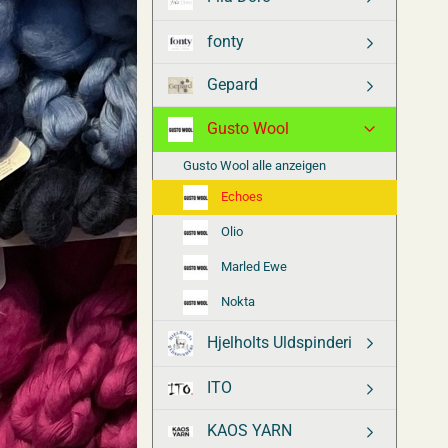
fonty
Gepard
Gusto Wool
Gusto Wool alle anzeigen
Echoes
Olio
Marled Ewe
Nokta
Hjelholts Uldspinderi
ITO
KAOS YARN