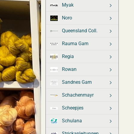
Myak
Noro
Queensland Coll.
Rauma Garn
Regia
Rowan
Sandnes Garn
Schachenmayr
Scheepjes
Schulana
Strickanleitungen