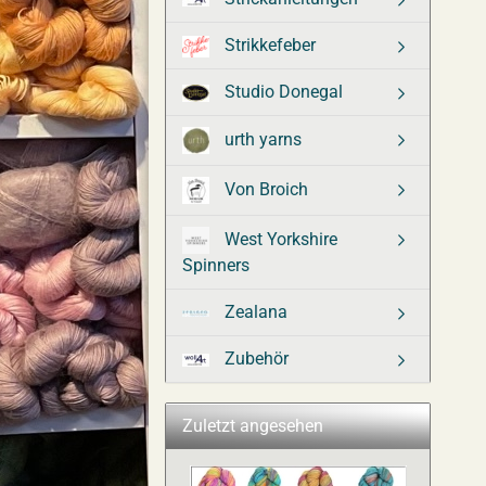
Strikkefeber
Studio Donegal
urth yarns
Von Broich
West Yorkshire
Spinners
Zealana
Zubehör
Zuletzt angesehen