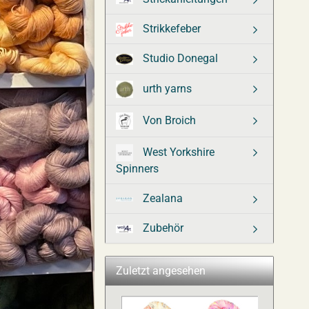
Strikkefeber
Studio Donegal
urth yarns
Von Broich
West Yorkshire
Spinners
Zealana
Zubehör
Zuletzt angesehen