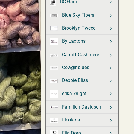
BC Garn
Blue Sky Fibers
Brooklyn Tweed
By Laxtons
Cardiff Cashmere
Cowgirlblues
Debbie Bliss
erika knight
Familien Davidsen
filcolana
Fila Doro