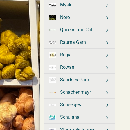
Myak
Noro
Queensland Coll.
Rauma Garn
Regia
Rowan
Sandnes Garn
Schachenmayr
Scheepjes
Schulana
Strickanleitungen