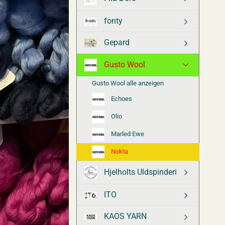
fonty
Gepard
Gusto Wool
Gusto Wool alle anzeigen
Echoes
Olio
Marled Ewe
Nokta
Hjelholts Uldspinderi
ITO
KAOS YARN