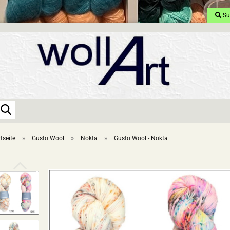
Su
Suche...
»
»
»
tseite
Gusto Wool
Nokta
Gusto Wool - Nokta