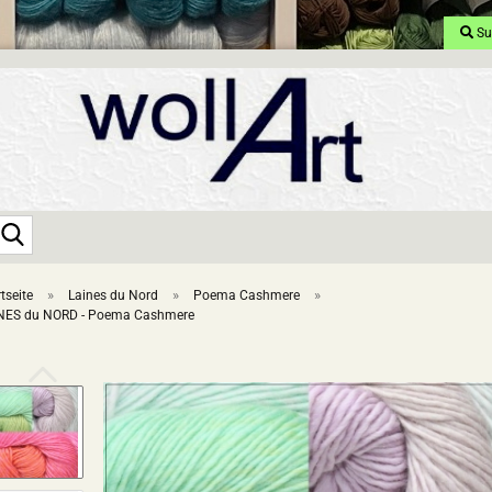
Su
Suche...
»
»
»
tseite
Laines du Nord
Poema Cashmere
NES du NORD - Poema Cashmere