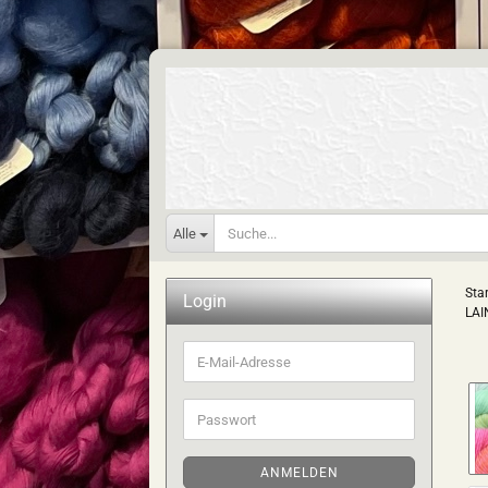
Alle
Star
Login
LAI
E-
Mail-
Adresse
Passwort
ANMELDEN