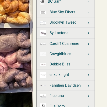
BC Garn
Blue Sky Fibers
Brooklyn Tweed
By Laxtons
Cardiff Cashmere
Cowgirlblues
Debbie Bliss
erika knight
Familien Davidsen
filcolana
Fila Doro